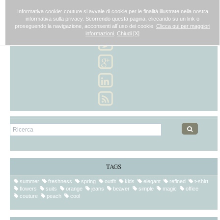
couture
Alterna
Informativa cookie: couture si avvale di cookie per le finalità illustrate nella nostra
navigazio
informativa sulla privacy. Scorrendo questa pagina, cliccando su un link o
proseguendo la navigazione, acconsenti all´uso dei cookie.
Clicca qui per maggiori
informazioni
.
Chiudi [X]
TAGS
summer
freshness
spring
outfit
kids
elegant
refined
t-shirt
flowers
suits
orange
jeans
beaver
simple
magic
office
couture
peach
cool