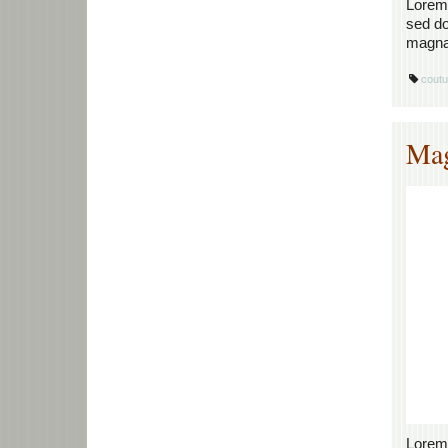
Lorem 
sed do
magna 
coutu
Mag
Lorem 