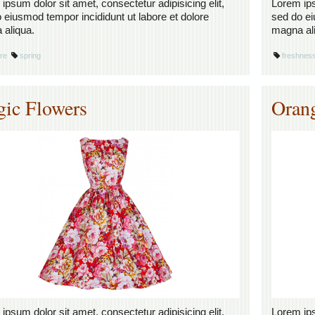
ipsum dolor sit amet, consectetur adipisicing elit,
Lorem ips
 eiusmod tempor incididunt ut labore et dolore
sed do ei
aliqua.
magna al
re
spring
freshnes
ic Flowers
Oran
ipsum dolor sit amet, consectetur adipisicing elit,
Lorem ips