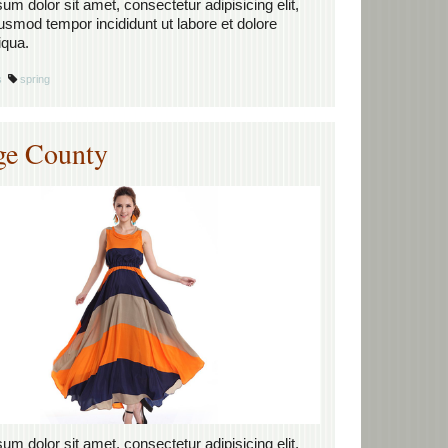
um dolor sit amet, consectetur adipisicing elit,
usmod tempor incididunt ut labore et dolore
iqua.
s
spring
ge County
um dolor sit amet, consectetur adipisicing elit,