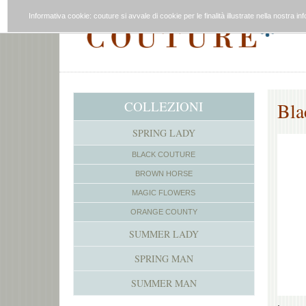
Informativa cookie: couture si avvale di cookie per le finalità illustrate nella nostr
COLLEZIONI
Bla
SPRING LADY
BLACK COUTURE
BROWN HORSE
MAGIC FLOWERS
ORANGE COUNTY
SUMMER LADY
SPRING MAN
SUMMER MAN