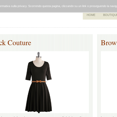
a informativa sulla privacy. Scorrendo questa pagina, cliccando su un link o proseguendo la navi
HOME
BOUTIQU
ck Couture
Brow